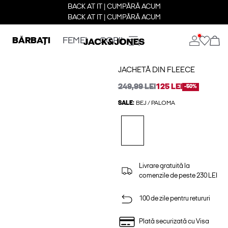
BACK AT IT | CUMPĂRĂ ACUM
BACK AT IT | CUMPĂRĂ ACUM
BĂRBAȚI
FEMEI
COPII
JACHETĂ DIN FLEECE
249,99 LEI
125 LEI
-50%
SALE:
BEJ / PALOMA
Livrare gratuită la
comenzile de peste 230 LEI
100 de zile pentru retururi
Plată securizată cu Visa