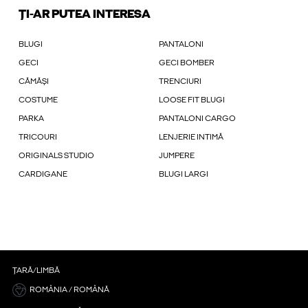
ȚI-AR PUTEA INTERESA
BLUGI
PANTALONI
GECI
GECI BOMBER
CĂMĂȘI
TRENCIURI
COSTUME
LOOSE FIT BLUGI
PARKA
PANTALONI CARGO
TRICOURI
LENJERIE INTIMĂ
ORIGINALS STUDIO
JUMPERE
CARDIGANE
BLUGI LARGI
ȚARĂ/LIMBĂ
ROMÂNIA / ROMÂNĂ