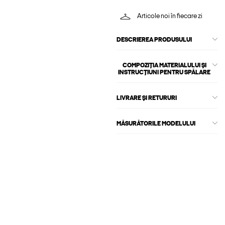
Articole noi în fiecare zi
DESCRIEREA PRODUSULUI
COMPOZIȚIA MATERIALULUI ȘI
INSTRUCȚIUNI PENTRU SPĂLARE
LIVRARE ȘI RETURURI
MĂSURĂTORILE MODELULUI