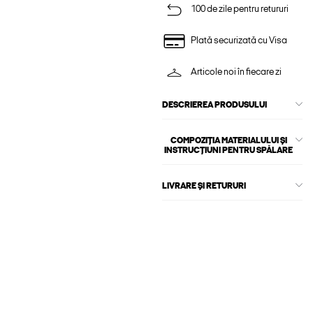
100 de zile pentru retururi
Plată securizată cu Visa
Articole noi în fiecare zi
DESCRIEREA PRODUSULUI
COMPOZIȚIA MATERIALULUI ȘI
INSTRUCȚIUNI PENTRU SPĂLARE
LIVRARE ȘI RETURURI