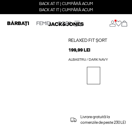
BACK AT IT | CUMPĂRĂ ACUM
BACK AT IT | CUMPĂRĂ ACUM
BĂRBAȚI
FEMEI
COPII
RELAXED FIT ȘORT
199,99 LEI
ALBASTRU / DARK NAVY
Livrare gratuită la
comenzile de peste 230 LEI