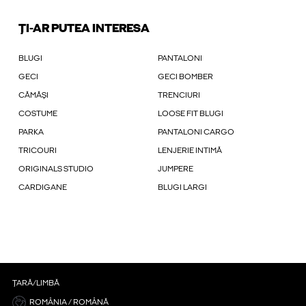
ȚI-AR PUTEA INTERESA
BLUGI
PANTALONI
GECI
GECI BOMBER
CĂMĂȘI
TRENCIURI
COSTUME
LOOSE FIT BLUGI
PARKA
PANTALONI CARGO
TRICOURI
LENJERIE INTIMĂ
ORIGINALS STUDIO
JUMPERE
CARDIGANE
BLUGI LARGI
ȚARĂ/LIMBĂ
ROMÂNIA / ROMÂNĂ