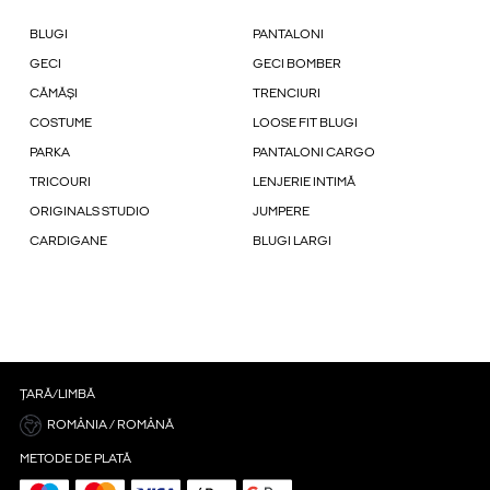
BLUGI
PANTALONI
GECI
GECI BOMBER
CĂMĂȘI
TRENCIURI
COSTUME
LOOSE FIT BLUGI
PARKA
PANTALONI CARGO
TRICOURI
LENJERIE INTIMĂ
ORIGINALS STUDIO
JUMPERE
CARDIGANE
BLUGI LARGI
ȚARĂ/LIMBĂ
ROMÂNIA / ROMÂNĂ
METODE DE PLATĂ