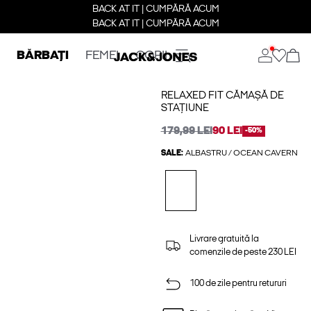
BACK AT IT | CUMPĂRĂ ACUM
BACK AT IT | CUMPĂRĂ ACUM
BĂRBAȚI
FEMEI
COPII
RELAXED FIT CĂMAȘĂ DE
STAȚIUNE
179,99 LEI
90 LEI
-50%
SALE:
ALBASTRU / OCEAN CAVERN
Livrare gratuită la
comenzile de peste 230 LEI
100 de zile pentru retururi