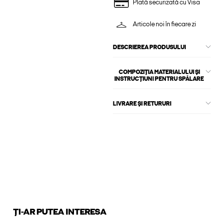
Plată securizată cu Visa
Articole noi în fiecare zi
DESCRIEREA PRODUSULUI
COMPOZIȚIA MATERIALULUI ȘI
INSTRUCȚIUNI PENTRU SPĂLARE
LIVRARE ȘI RETURURI
ȚI-AR PUTEA INTERESA