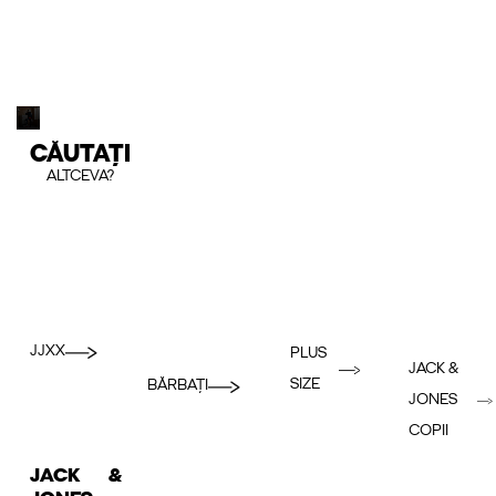
CĂUTAȚI
ALTCEVA?
JJXX
PLUS
JACK &
SIZE
BĂRBAȚI
JONES
COPII
JACK &