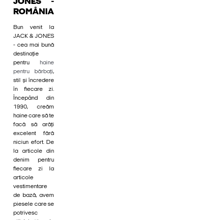
JONES -
ROMÂNIA
Bun venit la
JACK & JONES
- cea mai bună
destinație
pentru
haine
pentru bărbați
,
stil și încredere
în fiecare zi.
Începând din
1990, creăm
haine care să te
facă să arăți
excelent fără
niciun efort. De
la articole din
denim pentru
fiecare zi la
articole
vestimentare
de bază, avem
piesele care se
potrivesc