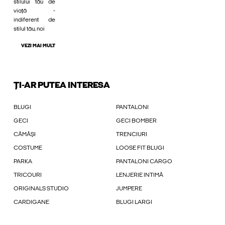
stilului tău de
viață -
indiferent de
stilul tău, noi
VEZI MAI MULT
ȚI-AR PUTEA INTERESA
BLUGI
PANTALONI
GECI
GECI BOMBER
CĂMĂȘI
TRENCIURI
COSTUME
LOOSE FIT BLUGI
PARKA
PANTALONI CARGO
TRICOURI
LENJERIE INTIMĂ
ORIGINALS STUDIO
JUMPERE
CARDIGANE
BLUGI LARGI