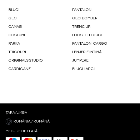
BLUGI
PANTALONI
GECI
GECI BOMBER
CĂMĂȘI
TRENCIURI
COSTUME
LOOSE FIT BLUGI
PARKA
PANTALONI CARGO
TRICOURI
LENJERIE INTIMĂ
ORIGINALS STUDIO
JUMPERE
CARDIGANE
BLUGI LARGI
ȚARĂ/LIMBĂ
ROMÂNIA / ROMÂNĂ
METODE DE PLATĂ