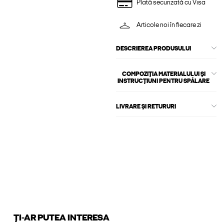
Plată securizată cu Visa
Articole noi în fiecare zi
DESCRIEREA PRODUSULUI
COMPOZIȚIA MATERIALULUI ȘI
INSTRUCȚIUNI PENTRU SPĂLARE
LIVRARE ȘI RETURURI
ȚI-AR PUTEA INTERESA