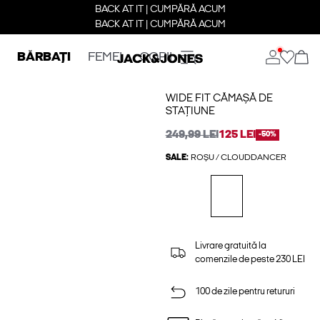
BACK AT IT | CUMPĂRĂ ACUM
BACK AT IT | CUMPĂRĂ ACUM
BĂRBAȚI
FEMEI
COPII
WIDE FIT CĂMAȘĂ DE
STAȚIUNE
249,99 LEI
125 LEI
-50%
SALE:
ROȘU / CLOUDDANCER
Livrare gratuită la
comenzile de peste 230 LEI
100 de zile pentru retururi