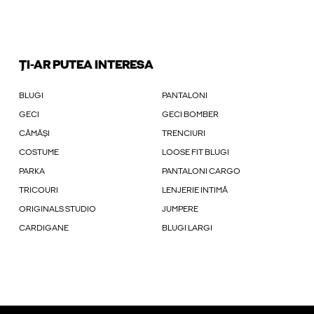
ȚI-AR PUTEA INTERESA
BLUGI
PANTALONI
GECI
GECI BOMBER
CĂMĂȘI
TRENCIURI
COSTUME
LOOSE FIT BLUGI
PARKA
PANTALONI CARGO
TRICOURI
LENJERIE INTIMĂ
ORIGINALS STUDIO
JUMPERE
CARDIGANE
BLUGI LARGI