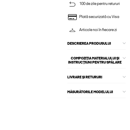
100 de zile pentru retururi
Plată securizată cu Visa
Articole noi în fiecare zi
DESCRIEREA PRODUSULUI
COMPOZIȚIA MATERIALULUI ȘI
INSTRUCȚIUNI PENTRU SPĂLARE
LIVRARE ȘI RETURURI
MĂSURĂTORILE MODELULUI