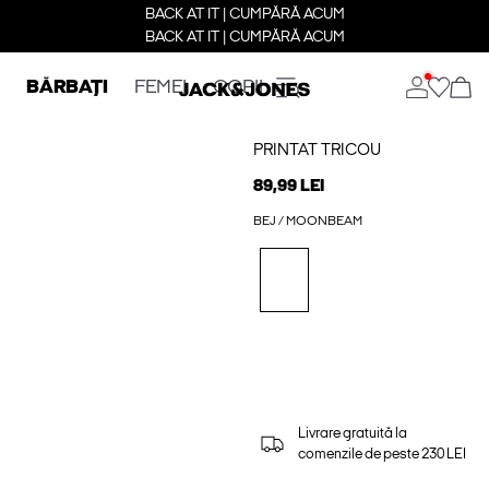
BACK AT IT | CUMPĂRĂ ACUM
BACK AT IT | CUMPĂRĂ ACUM
BĂRBAȚI
FEMEI
COPII
PRINTAT TRICOU
89,99 LEI
BEJ / MOONBEAM
Livrare gratuită la
comenzile de peste 230 LEI