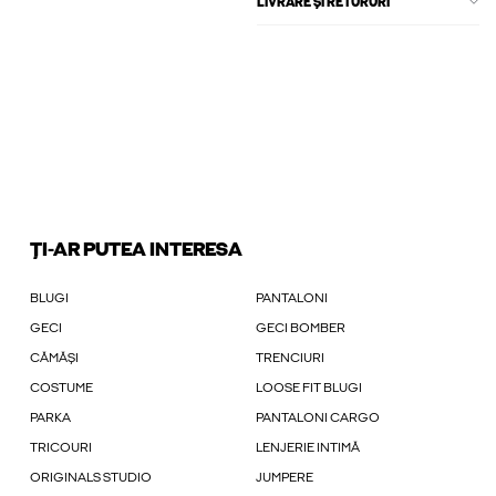
LIVRARE ȘI RETURURI
ȚI-AR PUTEA INTERESA
BLUGI
PANTALONI
GECI
GECI BOMBER
CĂMĂȘI
TRENCIURI
COSTUME
LOOSE FIT BLUGI
PARKA
PANTALONI CARGO
TRICOURI
LENJERIE INTIMĂ
ORIGINALS STUDIO
JUMPERE