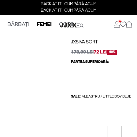
BACK AT IT | CUMPĂRĂ ACUM
BACK AT IT | CUMPĂRĂ ACUM
BĂRBAȚI
FEMEI
COPII
JXSIVA ȘORT
179,99 LEI
72 LEI
-60%
PARTEA SUPERIOARĂ:
SALE:
ALBASTRU / LITTLE BOY BLUE