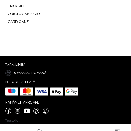
TRICOURI
ORIGINALS STUDIO
CARDIGANE
ȚARĂ/LIMBĂ
ROMÂNIA / ROMÂNĂ
METODE DE PLATĂ
RĂMÂNEȚI APROAPE
Trustpilot