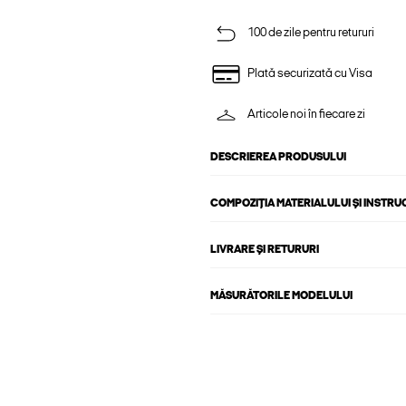
100 de zile pentru retururi
Plată securizată cu Visa
Articole noi în fiecare zi
DESCRIEREA PRODUSULUI
COMPOZIȚIA MATERIALULUI ȘI INSTRU
LIVRARE ȘI RETURURI
MĂSURĂTORILE MODELULUI