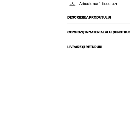
Articole noi în fiecare zi
DESCRIEREA PRODUSULUI
COMPOZIȚIA MATERIALULUI ȘI INSTRU
LIVRARE ȘI RETURURI