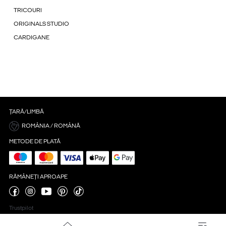
TRICOURI
ORIGINALS STUDIO
CARDIGANE
ȚARĂ/LIMBĂ
ROMÂNIA / ROMÂNĂ
METODE DE PLATĂ
RĂMÂNEȚI APROAPE
Trustpilot