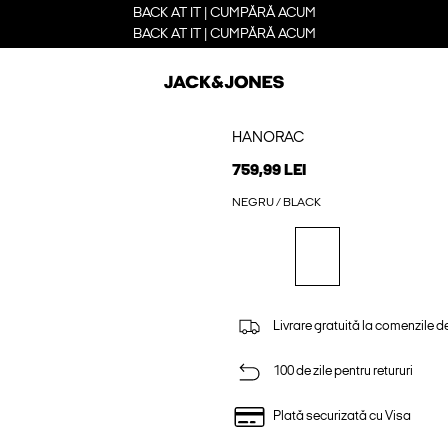
BACK AT IT | CUMPĂRĂ ACUM
BACK AT IT | CUMPĂRĂ ACUM
HANORAC
759,99 LEI
NEGRU / BLACK
Livrare gratuită la comenzile d
100 de zile pentru retururi
Plată securizată cu Visa