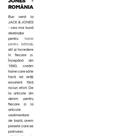
JONES -
ROMÂNIA
Bun venit la
JACK & JONES
- cea mai bună
destinație
pentru
haine
pentru bărbați
,
stil și încredere
în fiecare zi.
Începând din
1990, creăm
haine care să te
facă să arăți
excelent fără
niciun efort. De
la articole din
denim pentru
fiecare zi la
articole
vestimentare
de bază, avem
piesele care se
potrivesc