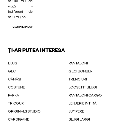
stilului tău de
viață -
indiferent de
stilul tău, noi
VEZI MAI MULT
ȚI-AR PUTEA INTERESA
BLUGI
PANTALONI
GECI
GECI BOMBER
CĂMĂȘI
TRENCIURI
COSTUME
LOOSE FIT BLUGI
PARKA
PANTALONI CARGO
TRICOURI
LENJERIE INTIMĂ
ORIGINALS STUDIO
JUMPERE
CARDIGANE
BLUGI LARGI