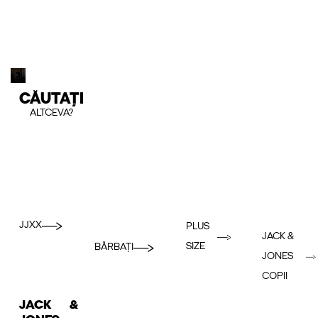
CĂUTAȚI
ALTCEVA?
JJXX
PLUS
JACK &
SIZE
BĂRBAȚI
JONES
COPII
JACK &