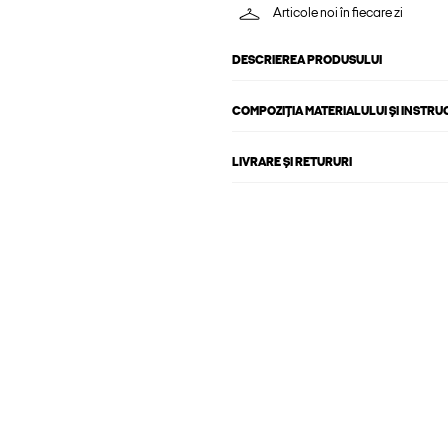
Articole noi în fiecare zi
DESCRIEREA PRODUSULUI
COMPOZIȚIA MATERIALULUI ȘI INSTRU
LIVRARE ȘI RETURURI