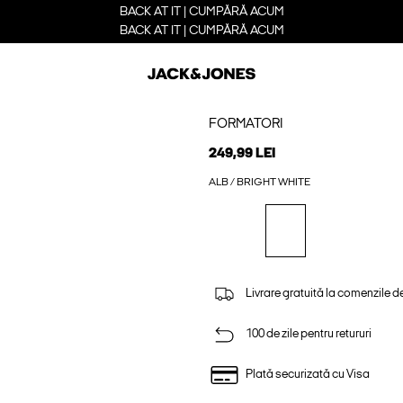
BACK AT IT | CUMPĂRĂ ACUM
BACK AT IT | CUMPĂRĂ ACUM
FORMATORI
249,99 LEI
ALB / BRIGHT WHITE
Livrare gratuită la comenzile d
100 de zile pentru retururi
Plată securizată cu Visa