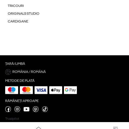
TRICOURI
ORIGINALS STUDIO
CARDIGANE
ȚARĂ/LIMBĂ
ROMÂNIA / ROMÂNĂ
METODE DE PLATĂ
RĂMÂNEȚI APROAPE
Trustpilot