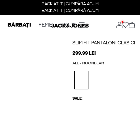
BACK AT IT | CUMPĂRĂ ACUM
BACK AT IT | CUMPĂRĂ ACUM
BĂRBAȚI
FEMEI
COPII
SLIM FIT PANTALONI CLASICI
299,99 LEI
ALB / MOONBEAM
SALE: