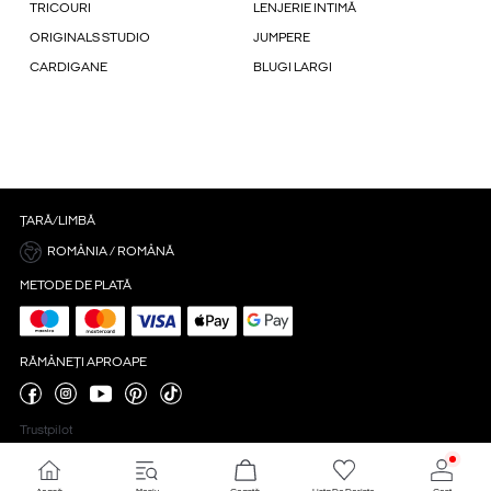
TRICOURI
LENJERIE INTIMĂ
ORIGINALS STUDIO
JUMPERE
CARDIGANE
BLUGI LARGI
ȚARĂ/LIMBĂ
ROMÂNIA / ROMÂNĂ
METODE DE PLATĂ
RĂMÂNEȚI APROAPE
Trustpilot