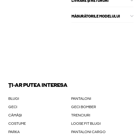
LIVRARE ȘI RETURURI
MĂSURĂTORILE MODELULUI
ȚI-AR PUTEA INTERESA
BLUGI
PANTALONI
GECI
GECI BOMBER
CĂMĂȘI
TRENCIURI
COSTUME
LOOSE FIT BLUGI
PARKA
PANTALONI CARGO