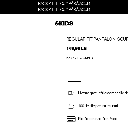
BACK AT IT | CUMPĂRĂ ACUM
BACK AT IT | CUMPĂRĂ ACUM
REGULAR FIT PANTALONI SCUR
149,99 LEI
BEJ / CROCKERY
Livrare gratuită la comenzile d
100 de zile pentru retururi
Plată securizată cu Visa