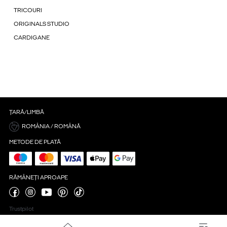
TRICOURI
ORIGINALS STUDIO
CARDIGANE
ȚARĂ/LIMBĂ
ROMÂNIA / ROMÂNĂ
METODE DE PLATĂ
RĂMÂNEȚI APROAPE
Trustpilot