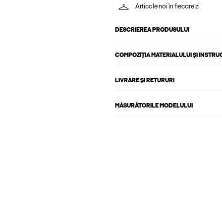
Articole noi în fiecare zi
DESCRIEREA PRODUSULUI
COMPOZIȚIA MATERIALULUI ȘI INSTRU
LIVRARE ȘI RETURURI
MĂSURĂTORILE MODELULUI