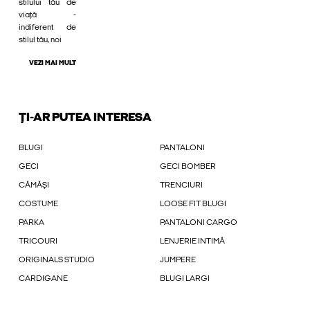
stilului tău de
viață -
indiferent de
stilul tău, noi
VEZI MAI MULT
ȚI-AR PUTEA INTERESA
BLUGI
PANTALONI
GECI
GECI BOMBER
CĂMĂȘI
TRENCIURI
COSTUME
LOOSE FIT BLUGI
PARKA
PANTALONI CARGO
TRICOURI
LENJERIE INTIMĂ
ORIGINALS STUDIO
JUMPERE
CARDIGANE
BLUGI LARGI