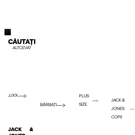
CĂUTAȚI
ALTCEVA?
JJXX
PLUS
JACK &
SIZE
BĂRBAȚI
JONES
COPII
JACK &