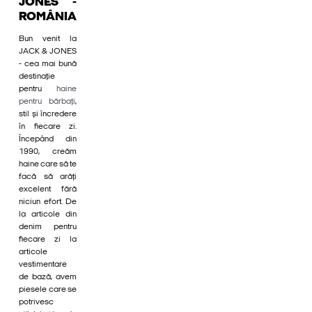
JONES -
ROMÂNIA
Bun venit la
JACK & JONES
- cea mai bună
destinație
pentru
haine
pentru bărbați
,
stil și încredere
în fiecare zi.
Începând din
1990, creăm
haine care să te
facă să arăți
excelent fără
niciun efort. De
la articole din
denim pentru
fiecare zi la
articole
vestimentare
de bază, avem
piesele care se
potrivesc