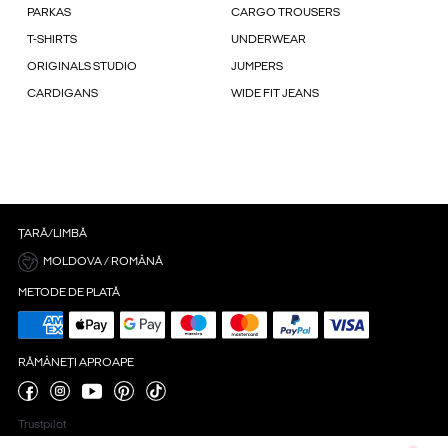
PARKAS
CARGO TROUSERS
T-SHIRTS
UNDERWEAR
ORIGINALS STUDIO
JUMPERS
CARDIGANS
WIDE FIT JEANS
ȚARĂ/LIMBĂ
MOLDOVA / ROMÂNĂ
METODE DE PLATĂ
RĂMÂNEȚI APROAPE
Trustpilot