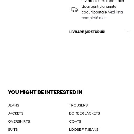
Livrarea este disponibilă
doar pentru anumite
coduri poștale.
Vezi lista
completă aici.
LIVRARE ȘI RETURURI
YOU MIGHT BE INTERESTED IN
JEANS
TROUSERS
JACKETS
BOMBER JACKETS
OVERSHIRTS
COATS
SUITS
LOOSE FIT JEANS