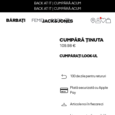
BACK AT IT | CUMPĂRĂ ACUM
BACK AT IT | CUMPĂRĂ ACUM
BĂRBAȚI
FEMEI
COPII
CUMPĂRĂ ȚINUTA
109.98 €
CUMPĂRAȚI LOOK-UL
100 de zile pentru retururi
Plată securizată cu Apple
Pay
Articole noi în fiecare zi