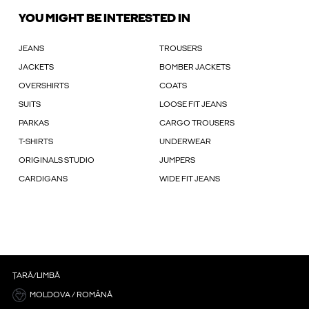
YOU MIGHT BE INTERESTED IN
JEANS
TROUSERS
JACKETS
BOMBER JACKETS
OVERSHIRTS
COATS
SUITS
LOOSE FIT JEANS
PARKAS
CARGO TROUSERS
T-SHIRTS
UNDERWEAR
ORIGINALS STUDIO
JUMPERS
CARDIGANS
WIDE FIT JEANS
ȚARĂ/LIMBĂ
MOLDOVA / ROMÂNĂ