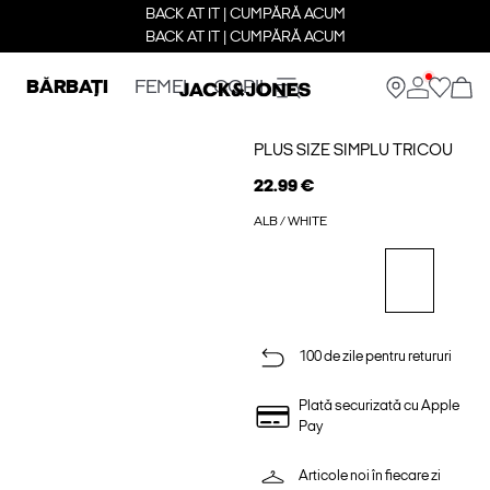
BACK AT IT | CUMPĂRĂ ACUM
BACK AT IT | CUMPĂRĂ ACUM
BĂRBAȚI
FEMEI
COPII
PLUS SIZE SIMPLU TRICOU
22.99 €
ALB / WHITE
100 de zile pentru retururi
Plată securizată cu Apple
Pay
Articole noi în fiecare zi