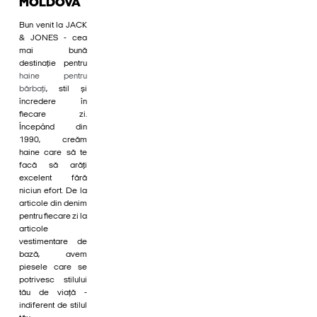
MOLDOVA
Bun venit la JACK
& JONES - cea
mai bună
destinație pentru
haine pentru
bărbați
, stil și
încredere în
fiecare zi.
Începând din
1990, creăm
haine care să te
facă să arăți
excelent fără
niciun efort. De la
articole din denim
pentru fiecare zi la
articole
vestimentare de
bază, avem
piesele care se
potrivesc stilului
tău de viață -
indiferent de stilul