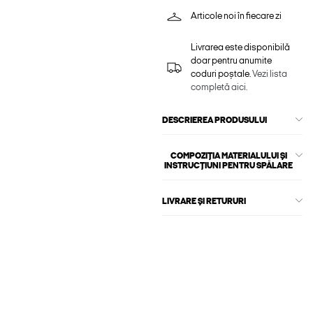
Articole noi în fiecare zi
Livrarea este disponibilă
doar pentru anumite
coduri poștale.
Vezi lista
completă aici.
DESCRIEREA PRODUSULUI
COMPOZIȚIA MATERIALULUI ȘI
INSTRUCȚIUNI PENTRU SPĂLARE
LIVRARE ȘI RETURURI