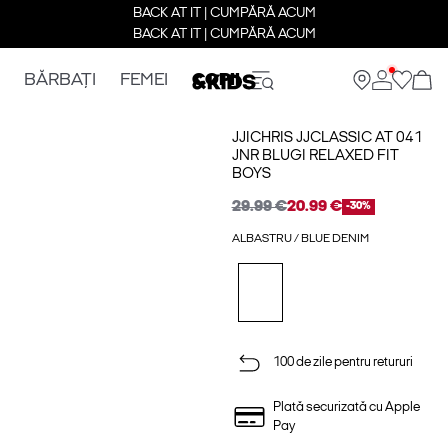
BACK AT IT | CUMPĂRĂ ACUM
BACK AT IT | CUMPĂRĂ ACUM
BĂRBAȚI
FEMEI
COPII
JJICHRIS JJCLASSIC AT 041
JNR BLUGI RELAXED FIT
BOYS
29.99 €
20.99 €
-30%
ALBASTRU / BLUE DENIM
100 de zile pentru retururi
Plată securizată cu Apple
Pay