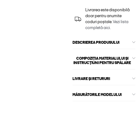
Livrarea este disponibilă
doar pentru anumite
coduri poștale.
Vezi lista
completă aici.
DESCRIEREA PRODUSULUI
COMPOZIȚIA MATERIALULUI ȘI
INSTRUCȚIUNI PENTRU SPĂLARE
LIVRARE ȘI RETURURI
MĂSURĂTORILE MODELULUI