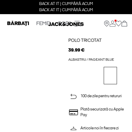
BACK AT IT | CUMPĂRĂ ACUM
BACK AT IT | CUMPĂRĂ ACUM
BĂRBAȚI
FEMEI
COPII
POLO TRICOTAT
39.99 €
ALBASTRU / PAGEANT BLUE
100 de zile pentru retururi
Plată securizată cu Apple
Pay
Articole noi în fiecare zi