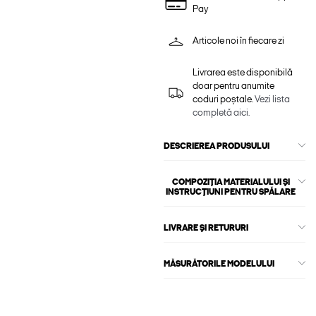
Pay
Articole noi în fiecare zi
Livrarea este disponibilă
doar pentru anumite
coduri poștale.
Vezi lista
completă aici.
DESCRIEREA PRODUSULUI
COMPOZIȚIA MATERIALULUI ȘI
INSTRUCȚIUNI PENTRU SPĂLARE
LIVRARE ȘI RETURURI
MĂSURĂTORILE MODELULUI