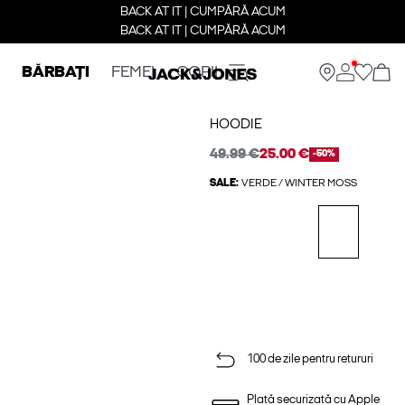
BACK AT IT | CUMPĂRĂ ACUM
BACK AT IT | CUMPĂRĂ ACUM
BĂRBAȚI
FEMEI
COPII
HOODIE
49.99 €
25.00 €
-50%
SALE:
VERDE / WINTER MOSS
100 de zile pentru retururi
Plată securizată cu Apple