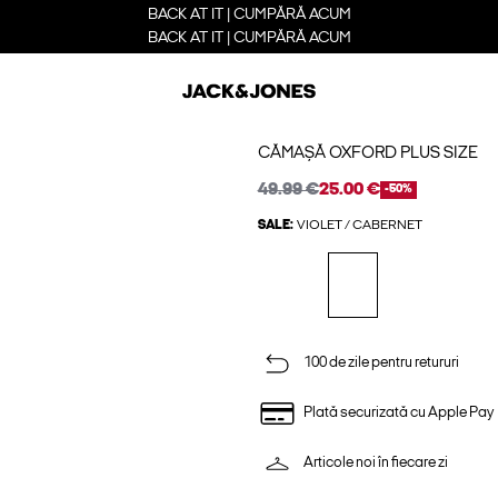
BACK AT IT | CUMPĂRĂ ACUM
BACK AT IT | CUMPĂRĂ ACUM
CĂMAȘĂ OXFORD PLUS SIZE
49.99 €
25.00 €
-50%
SALE:
VIOLET / CABERNET
100 de zile pentru retururi
Plată securizată cu Apple Pay
Articole noi în fiecare zi