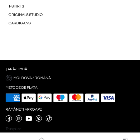
T-SHIRTS
ORIGINALS STUDIO
CARDIGANS
ȚARĂ/LIMBĂ
MOLDOVA / ROMÂNĂ
METODE DE PLATĂ
RĂMÂNEȚI APROAPE
Trustpilot