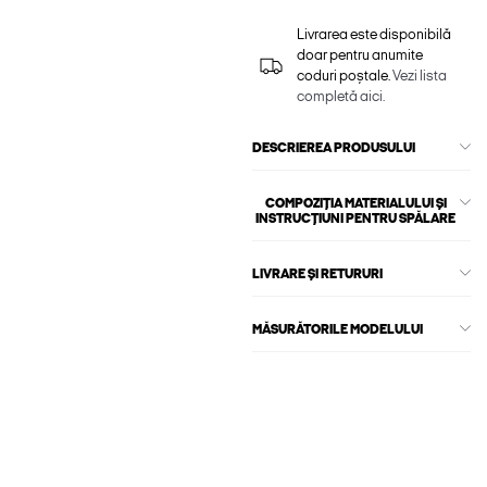
Livrarea este disponibilă
doar pentru anumite
coduri poștale.
Vezi lista
completă aici.
DESCRIEREA PRODUSULUI
COMPOZIȚIA MATERIALULUI ȘI
INSTRUCȚIUNI PENTRU SPĂLARE
LIVRARE ȘI RETURURI
MĂSURĂTORILE MODELULUI