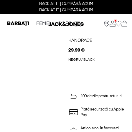
BACK AT IT | CUMPĂRĂ ACUM
BACK AT IT | CUMPĂRĂ ACUM
BĂRBAȚI
FEMEI
COPII
HANORACE
29.99 €
NEGRU / BLACK
100 de zile pentru retururi
Plată securizată cu Apple
Pay
Articole noi în fiecare zi