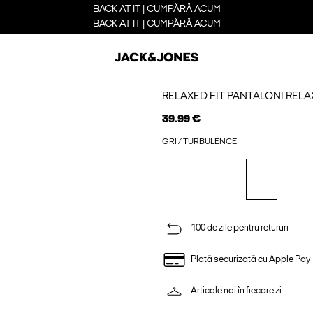
BACK AT IT | CUMPĂRĂ ACUM
BACK AT IT | CUMPĂRĂ ACUM
RELAXED FIT PANTALONI RELA
39.99 €
GRI / TURBULENCE
100 de zile pentru retururi
Plată securizată cu Apple Pay
Articole noi în fiecare zi