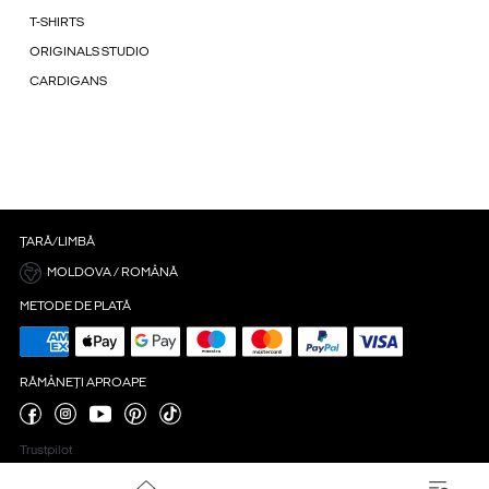
T-SHIRTS
ORIGINALS STUDIO
CARDIGANS
ȚARĂ/LIMBĂ
MOLDOVA / ROMÂNĂ
METODE DE PLATĂ
RĂMÂNEȚI APROAPE
Trustpilot