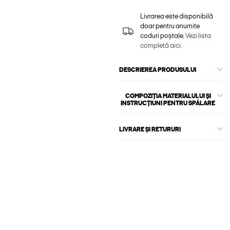
Livrarea este disponibilă
doar pentru anumite
coduri poștale.
Vezi lista
completă aici.
DESCRIEREA PRODUSULUI
COMPOZIȚIA MATERIALULUI ȘI
INSTRUCȚIUNI PENTRU SPĂLARE
LIVRARE ȘI RETURURI