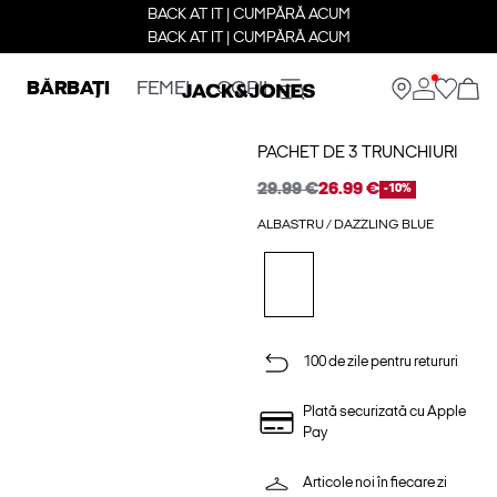
BACK AT IT | CUMPĂRĂ ACUM
BACK AT IT | CUMPĂRĂ ACUM
BĂRBAȚI
FEMEI
COPII
PACHET DE 3 TRUNCHIURI
29.99 €
26.99 €
-10%
ALBASTRU / DAZZLING BLUE
100 de zile pentru retururi
Plată securizată cu Apple
Pay
Articole noi în fiecare zi