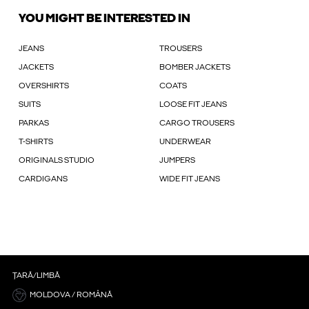
YOU MIGHT BE INTERESTED IN
JEANS
TROUSERS
JACKETS
BOMBER JACKETS
OVERSHIRTS
COATS
SUITS
LOOSE FIT JEANS
PARKAS
CARGO TROUSERS
T-SHIRTS
UNDERWEAR
ORIGINALS STUDIO
JUMPERS
CARDIGANS
WIDE FIT JEANS
ȚARĂ/LIMBĂ
MOLDOVA / ROMÂNĂ