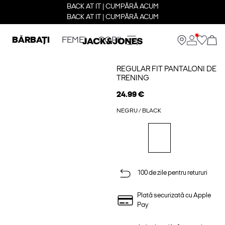
BACK AT IT | CUMPĂRĂ ACUM
BACK AT IT | CUMPĂRĂ ACUM
BĂRBAȚI
FEMEI
COPII
REGULAR FIT PANTALONI DE
TRENING
24.99 €
NEGRU / BLACK
100 de zile pentru retururi
Plată securizată cu Apple
Pay