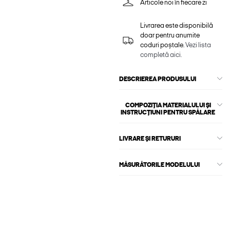
Articole noi în fiecare zi
Livrarea este disponibilă
doar pentru anumite
coduri poștale.
Vezi lista
completă aici.
DESCRIEREA PRODUSULUI
COMPOZIȚIA MATERIALULUI ȘI
INSTRUCȚIUNI PENTRU SPĂLARE
LIVRARE ȘI RETURURI
MĂSURĂTORILE MODELULUI