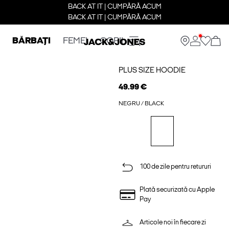
BACK AT IT | CUMPĂRĂ ACUM
BACK AT IT | CUMPĂRĂ ACUM
BĂRBAȚI
FEMEI
COPII
PLUS SIZE HOODIE
49.99 €
NEGRU / BLACK
100 de zile pentru retururi
Plată securizată cu Apple
Pay
Articole noi în fiecare zi