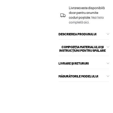
Livrarea este disponibilă
doar pentru anumite
coduri poștale.
Vezi lista
completă aici.
DESCRIEREA PRODUSULUI
COMPOZIȚIA MATERIALULUI ȘI
INSTRUCȚIUNI PENTRU SPĂLARE
LIVRARE ȘI RETURURI
MĂSURĂTORILE MODELULUI