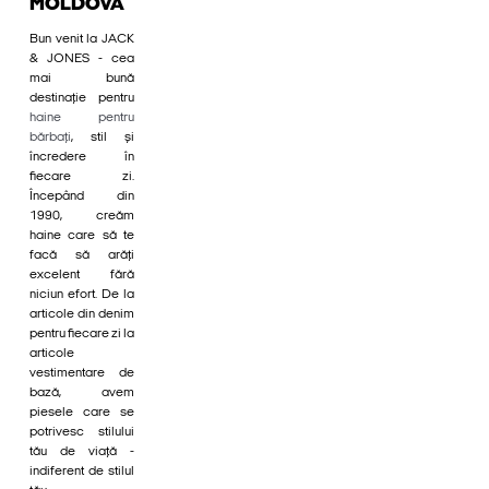
MOLDOVA
Bun venit la JACK
& JONES - cea
mai bună
destinație pentru
haine pentru
bărbați
, stil și
încredere în
fiecare zi.
Începând din
1990, creăm
haine care să te
facă să arăți
excelent fără
niciun efort. De la
articole din denim
pentru fiecare zi la
articole
vestimentare de
bază, avem
piesele care se
potrivesc stilului
tău de viață -
indiferent de stilul