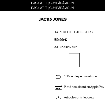
BACK AT IT | CUMPĂRĂ ACUM
BACK AT IT | CUMPĂRĂ ACUM
TAPERED FIT JOGGERS
59.99 €
GRI / DARK NAVY
100 de zile pentru retururi
Plată securizată cu Apple Pay
Articole noi în fiecare zi