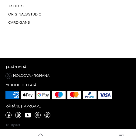
T-SHIRTS
ORIGINALS STUDIO
CARDIGANS
ȚARĂ/LIMBĂ
MOLDOVA / ROMÂNĂ
METODE DE PLATĂ
RĂMÂNEȚI APROAPE
Trustpilot