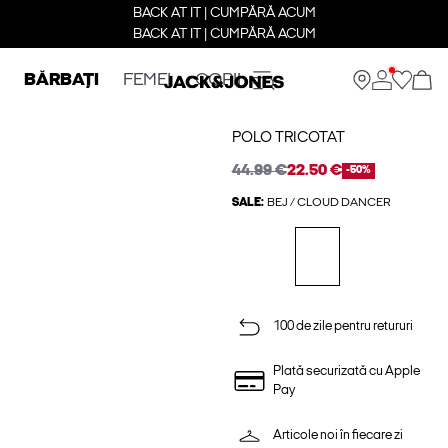
BACK AT IT | CUMPĂRĂ ACUM
BACK AT IT | CUMPĂRĂ ACUM
BĂRBAȚI
FEMEI
COPII
POLO TRICOTAT
44.99 €
22.50 €
-50%
SALE:
BEJ / CLOUD DANCER
100 de zile pentru retururi
Plată securizată cu Apple
Pay
Articole noi în fiecare zi