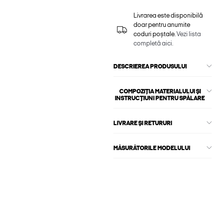
Livrarea este disponibilă
doar pentru anumite
coduri poștale.
Vezi lista
completă aici.
DESCRIEREA PRODUSULUI
COMPOZIȚIA MATERIALULUI ȘI
INSTRUCȚIUNI PENTRU SPĂLARE
LIVRARE ȘI RETURURI
MĂSURĂTORILE MODELULUI