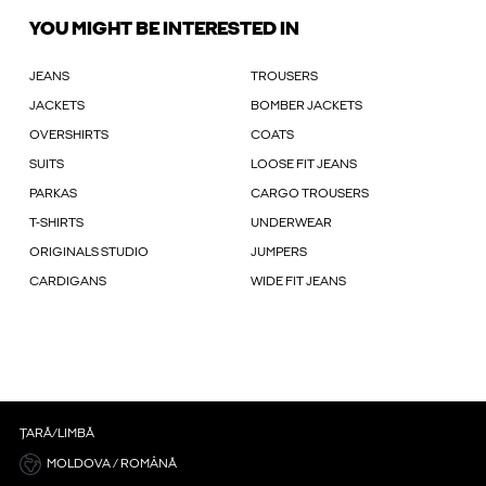
YOU MIGHT BE INTERESTED IN
JEANS
TROUSERS
JACKETS
BOMBER JACKETS
OVERSHIRTS
COATS
SUITS
LOOSE FIT JEANS
PARKAS
CARGO TROUSERS
T-SHIRTS
UNDERWEAR
ORIGINALS STUDIO
JUMPERS
CARDIGANS
WIDE FIT JEANS
ȚARĂ/LIMBĂ
MOLDOVA / ROMÂNĂ