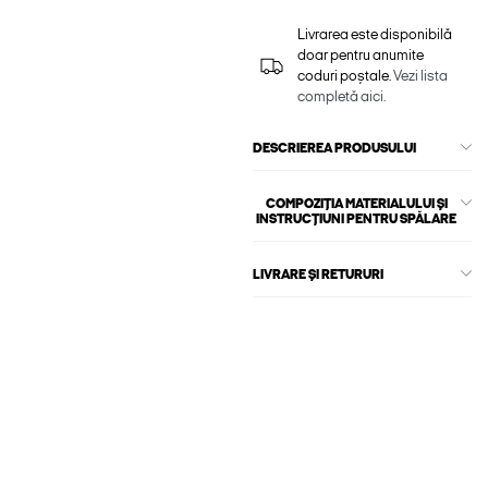
Livrarea este disponibilă
doar pentru anumite
coduri poștale.
Vezi lista
completă aici.
DESCRIEREA PRODUSULUI
COMPOZIȚIA MATERIALULUI ȘI
INSTRUCȚIUNI PENTRU SPĂLARE
LIVRARE ȘI RETURURI