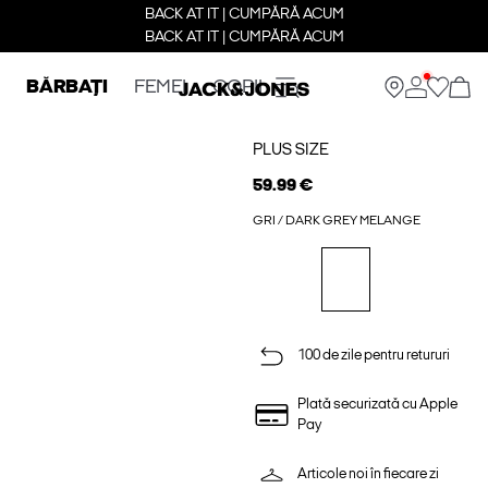
BACK AT IT | CUMPĂRĂ ACUM
BACK AT IT | CUMPĂRĂ ACUM
BĂRBAȚI
FEMEI
COPII
PLUS SIZE
59.99 €
GRI / DARK GREY MELANGE
100 de zile pentru retururi
Plată securizată cu Apple
Pay
Articole noi în fiecare zi