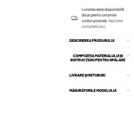
Livrarea este disponibilă
doar pentru anumite
coduri poștale.
Vezi lista
completă aici.
DESCRIEREA PRODUSULUI
COMPOZIȚIA MATERIALULUI ȘI
INSTRUCȚIUNI PENTRU SPĂLARE
LIVRARE ȘI RETURURI
MĂSURĂTORILE MODELULUI