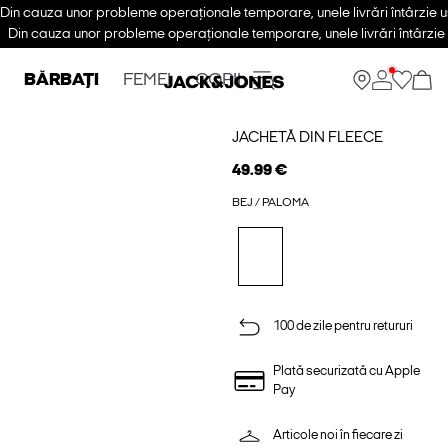
Din cauza unor probleme operaționale temporare, unele livrări întârzie u
Din cauza unor probleme operaționale temporare, unele livrări întârzie 
BĂRBAȚI
FEMEI
COPII
JACHETĂ DIN FLEECE
49.99 €
BEJ / PALOMA
100 de zile pentru retururi
Plată securizată cu Apple
Pay
Articole noi în fiecare zi