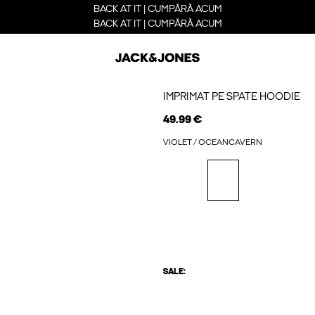
BACK AT IT | CUMPĂRĂ ACUM
BACK AT IT | CUMPĂRĂ ACUM
IMPRIMAT PE SPATE HOODIE
49.99 €
VIOLET / OCEANCAVERN
SALE: