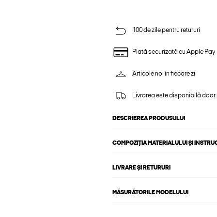
100 de zile pentru retururi
Plată securizată cu Apple Pay
Articole noi în fiecare zi
Livrarea este disponibilă doar
DESCRIEREA PRODUSULUI
COMPOZIȚIA MATERIALULUI ȘI INSTRU
LIVRARE ȘI RETURURI
MĂSURĂTORILE MODELULUI