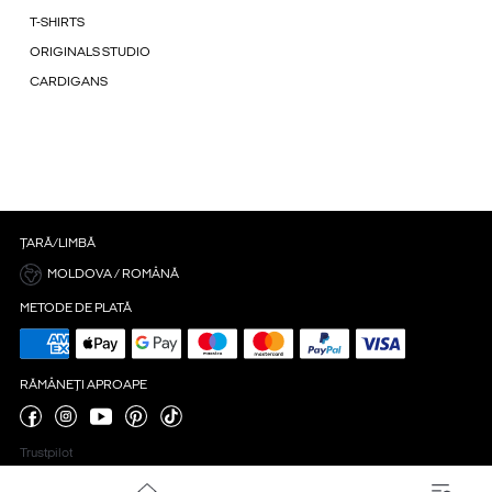
T-SHIRTS
ORIGINALS STUDIO
CARDIGANS
ȚARĂ/LIMBĂ
MOLDOVA / ROMÂNĂ
METODE DE PLATĂ
RĂMÂNEȚI APROAPE
Trustpilot