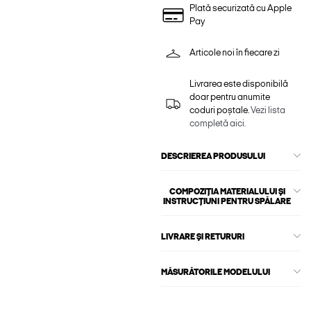
Plată securizată cu Apple
Pay
Articole noi în fiecare zi
Livrarea este disponibilă
doar pentru anumite
coduri poștale.
Vezi lista
completă aici.
DESCRIEREA PRODUSULUI
COMPOZIȚIA MATERIALULUI ȘI
INSTRUCȚIUNI PENTRU SPĂLARE
LIVRARE ȘI RETURURI
MĂSURĂTORILE MODELULUI