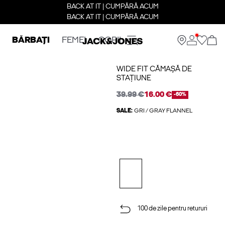
BACK AT IT | CUMPĂRĂ ACUM
BACK AT IT | CUMPĂRĂ ACUM
BĂRBAȚI
FEMEI
COPII
WIDE FIT CĂMAȘĂ DE
STAȚIUNE
39.99 €
16.00 €
-60%
SALE:
GRI / GRAY FLANNEL
100 de zile pentru retururi