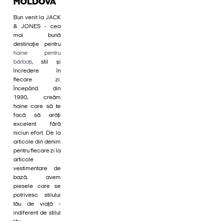
MOLDOVA
Bun venit la JACK
& JONES - cea
mai bună
destinație pentru
haine pentru
bărbați
, stil și
încredere în
fiecare zi.
Începând din
1990, creăm
haine care să te
facă să arăți
excelent fără
niciun efort. De la
articole din denim
pentru fiecare zi la
articole
vestimentare de
bază, avem
piesele care se
potrivesc stilului
tău de viață -
indiferent de stilul