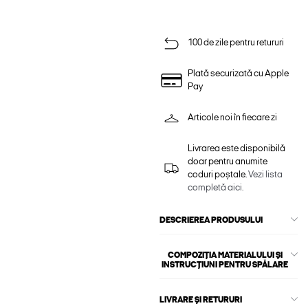
100 de zile pentru retururi
Plată securizată cu Apple
Pay
Articole noi în fiecare zi
Livrarea este disponibilă
doar pentru anumite
coduri poștale.
Vezi lista
completă aici.
DESCRIEREA PRODUSULUI
COMPOZIȚIA MATERIALULUI ȘI
INSTRUCȚIUNI PENTRU SPĂLARE
LIVRARE ȘI RETURURI