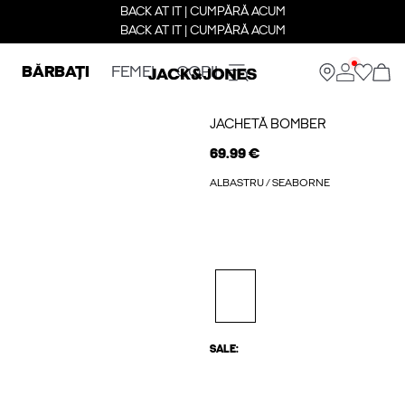
BACK AT IT | CUMPĂRĂ ACUM
BACK AT IT | CUMPĂRĂ ACUM
BĂRBAȚI
FEMEI
COPII
JACHETĂ BOMBER
69.99 €
ALBASTRU / SEABORNE
SALE: