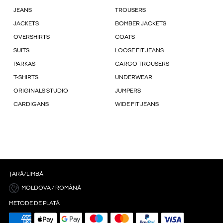
JEANS
TROUSERS
JACKETS
BOMBER JACKETS
OVERSHIRTS
COATS
SUITS
LOOSE FIT JEANS
PARKAS
CARGO TROUSERS
T-SHIRTS
UNDERWEAR
ORIGINALS STUDIO
JUMPERS
CARDIGANS
WIDE FIT JEANS
ȚARĂ/LIMBĂ
MOLDOVA / ROMÂNĂ
METODE DE PLATĂ