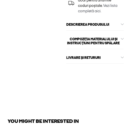
doar pentru anumite
coduri poștale.
Vezi lista
completă aici.
DESCRIEREA PRODUSULUI
COMPOZIȚIA MATERIALULUI ȘI
INSTRUCȚIUNI PENTRU SPĂLARE
LIVRARE ȘI RETURURI
YOU MIGHT BE INTERESTED IN