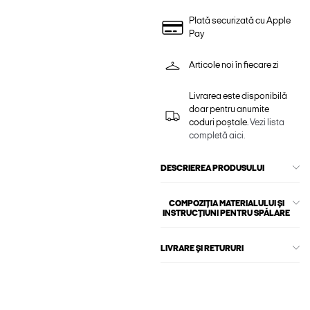
Plată securizată cu Apple
Pay
Articole noi în fiecare zi
Livrarea este disponibilă
doar pentru anumite
coduri poștale.
Vezi lista
completă aici.
DESCRIEREA PRODUSULUI
COMPOZIȚIA MATERIALULUI ȘI
INSTRUCȚIUNI PENTRU SPĂLARE
LIVRARE ȘI RETURURI