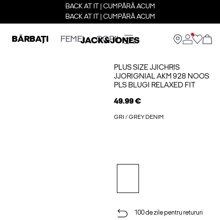
BACK AT IT | CUMPĂRĂ ACUM
BACK AT IT | CUMPĂRĂ ACUM
BĂRBAȚI
FEMEI
COPII
PLUS SIZE JJICHRIS
JJORIGNIAL AKM 928 NOOS
PLS BLUGI RELAXED FIT
49.99 €
GRI / GREY DENIM
100 de zile pentru retururi