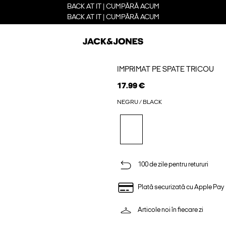
BACK AT IT | CUMPĂRĂ ACUM
BACK AT IT | CUMPĂRĂ ACUM
IMPRIMAT PE SPATE TRICOU
17.99 €
NEGRU / BLACK
100 de zile pentru retururi
Plată securizată cu Apple Pay
Articole noi în fiecare zi