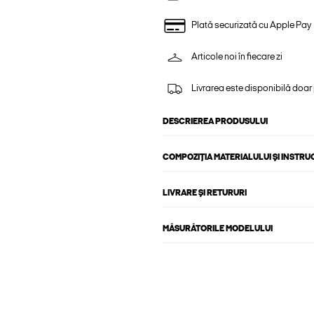
Plată securizată cu Apple Pay
Articole noi în fiecare zi
Livrarea este disponibilă doar
DESCRIEREA PRODUSULUI
COMPOZIȚIA MATERIALULUI ȘI INSTRU
LIVRARE ȘI RETURURI
MĂSURĂTORILE MODELULUI