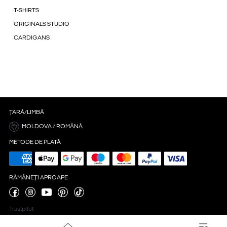
T-SHIRTS
ORIGINALS STUDIO
CARDIGANS
ȚARĂ/LIMBĂ
MOLDOVA / ROMÂNĂ
METODE DE PLATĂ
RĂMÂNEȚI APROAPE
Trustpilot