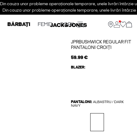
Din cauza unor probleme operaționale temporare, unele livrări întârzie u
Din cauza unor probleme operaționale temporare, unele livrări întârzie 
BĂRBAȚI
FEMEI
COPII
JPRBUSHWICK REGULAR FIT
PANTALONI CROIȚI
59.99 €
BLAZER:
PANTALONI:
ALBASTRU / DARK
NAVY