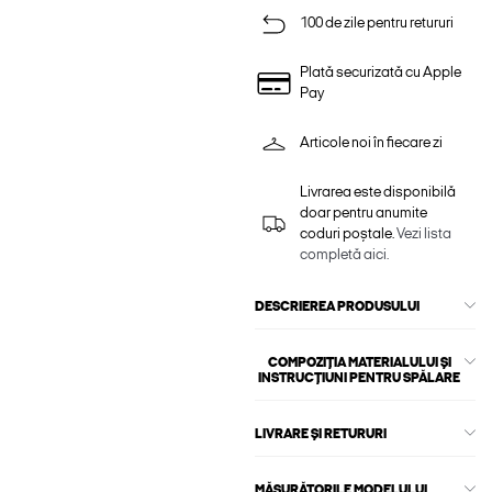
100 de zile pentru retururi
Plată securizată cu Apple
Pay
Articole noi în fiecare zi
Livrarea este disponibilă
doar pentru anumite
coduri poștale.
Vezi lista
completă aici.
DESCRIEREA PRODUSULUI
COMPOZIȚIA MATERIALULUI ȘI
INSTRUCȚIUNI PENTRU SPĂLARE
LIVRARE ȘI RETURURI
MĂSURĂTORILE MODELULUI