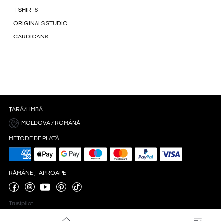
T-SHIRTS
ORIGINALS STUDIO
CARDIGANS
ȚARĂ/LIMBĂ
MOLDOVA / ROMÂNĂ
METODE DE PLATĂ
RĂMÂNEȚI APROAPE
Trustpilot