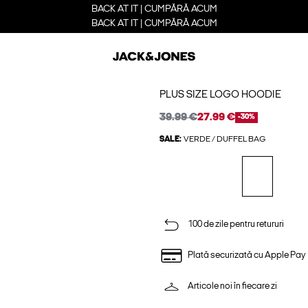
BACK AT IT | CUMPĂRĂ ACUM
BACK AT IT | CUMPĂRĂ ACUM
PLUS SIZE LOGO HOODIE
39.99 €
27.99 €
-30%
SALE:
VERDE / DUFFEL BAG
100 de zile pentru retururi
Plată securizată cu Apple Pay
Articole noi în fiecare zi