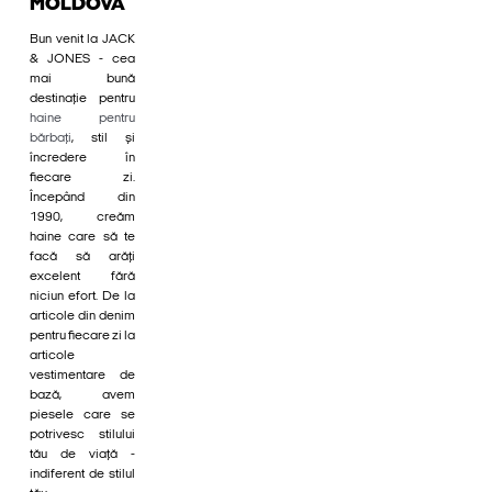
MOLDOVA
Bun venit la JACK
& JONES - cea
mai bună
destinație pentru
haine pentru
bărbați
, stil și
încredere în
fiecare zi.
Începând din
1990, creăm
haine care să te
facă să arăți
excelent fără
niciun efort. De la
articole din denim
pentru fiecare zi la
articole
vestimentare de
bază, avem
piesele care se
potrivesc stilului
tău de viață -
indiferent de stilul