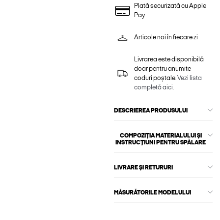
Plată securizată cu Apple
Pay
Articole noi în fiecare zi
Livrarea este disponibilă
doar pentru anumite
coduri poștale.
Vezi lista
completă aici.
DESCRIEREA PRODUSULUI
COMPOZIȚIA MATERIALULUI ȘI
INSTRUCȚIUNI PENTRU SPĂLARE
LIVRARE ȘI RETURURI
MĂSURĂTORILE MODELULUI