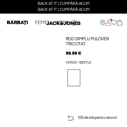
BACK AT IT | CUMPĂRĂ ACUM
BACK AT IT | CUMPĂRĂ ACUM
BĂRBAȚI
FEMEI
COPII
RDD SIMPLU PULOVER
TRICOTAT
99.99 €
VERDE / BEETLE
100 de zile pentru retururi