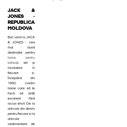
JACK &
JONES -
REPUBLICA
MOLDOVA
Bun venit la JACK
& JONES - cea
mai bună
destinație pentru
haine pentru
bărbați
, stil și
încredere în
fiecare zi.
Începând din
1990, creăm
haine care să te
facă să arăți
excelent fără
niciun efort. De la
articole din denim
pentru fiecare zi la
articole
vestimentare de