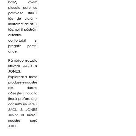
bază, avem
piesele care se
potrivesc stilului
tău de viață -
indiferent de stilul
tău, noi îl păstrăm
autentic,
confortabil și
pregătit pentru
orice.
Rămâi conectat la
univerul JACK &
JONES.
Explorează toate
produsele noastre
din denim,
găsește-ți noua ta
ținută preferată și
consultă universul
JACK & JONES
Junior
al mărcii
noastre soră
JJXX
.