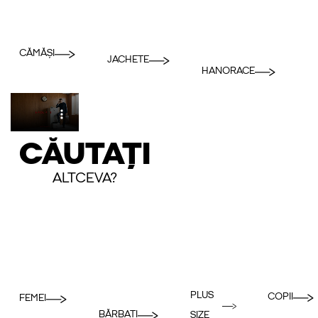
CĂMĂȘI
JACHETE
HANORACE
CĂUTAȚI
ALTCEVA?
PLUS
COPII
FEMEI
BĂRBAȚI
SIZE