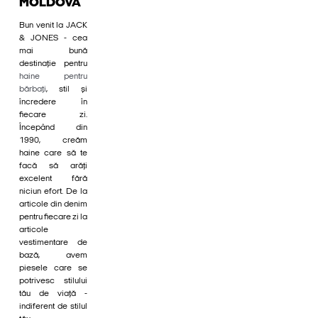
MOLDOVA
Bun venit la JACK
& JONES - cea
mai bună
destinație pentru
haine pentru
bărbați
, stil și
încredere în
fiecare zi.
Începând din
1990, creăm
haine care să te
facă să arăți
excelent fără
niciun efort. De la
articole din denim
pentru fiecare zi la
articole
vestimentare de
bază, avem
piesele care se
potrivesc stilului
tău de viață -
indiferent de stilul