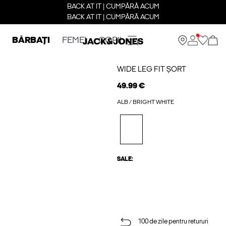
BACK AT IT | CUMPĂRĂ ACUM
BACK AT IT | CUMPĂRĂ ACUM
BĂRBAȚI
FEMEI
COPII
WIDE LEG FIT ȘORT
49.99 €
ALB / BRIGHT WHITE
SALE:
100 de zile pentru retururi