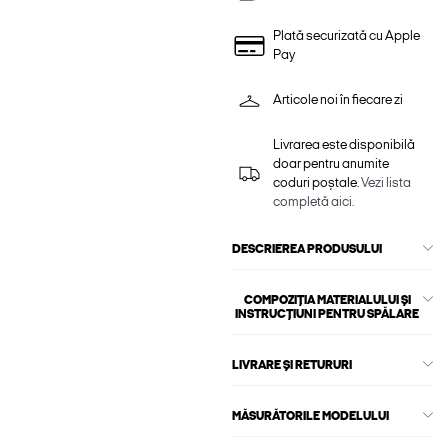
Plată securizată cu Apple
Pay
Articole noi în fiecare zi
Livrarea este disponibilă
doar pentru anumite
coduri poștale.
Vezi lista
completă aici.
DESCRIEREA PRODUSULUI
COMPOZIȚIA MATERIALULUI ȘI
INSTRUCȚIUNI PENTRU SPĂLARE
LIVRARE ȘI RETURURI
MĂSURĂTORILE MODELULUI