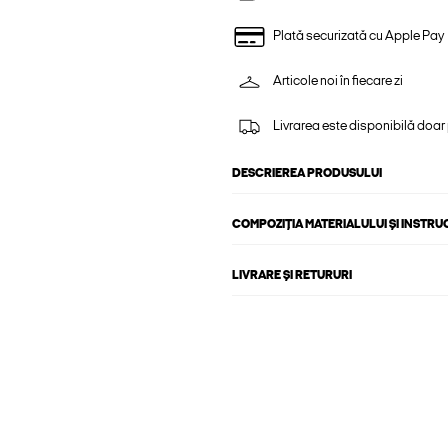
Plată securizată cu Apple Pay
Articole noi în fiecare zi
Livrarea este disponibilă doar
DESCRIEREA PRODUSULUI
COMPOZIȚIA MATERIALULUI ȘI INSTRU
LIVRARE ȘI RETURURI