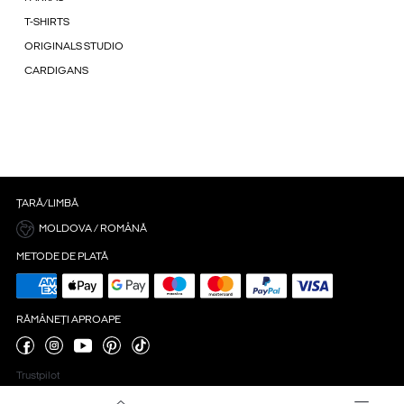
T-SHIRTS
ORIGINALS STUDIO
CARDIGANS
ȚARĂ/LIMBĂ
MOLDOVA / ROMÂNĂ
METODE DE PLATĂ
RĂMÂNEȚI APROAPE
Trustpilot