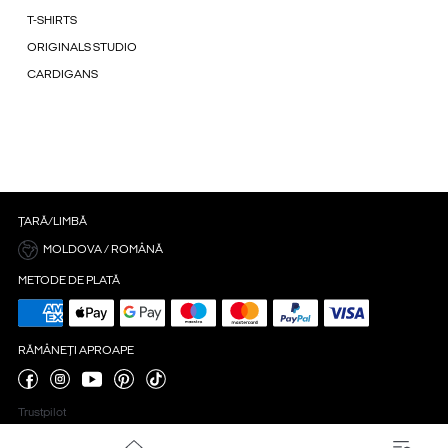
T-SHIRTS
ORIGINALS STUDIO
CARDIGANS
ȚARĂ/LIMBĂ
MOLDOVA / ROMÂNĂ
METODE DE PLATĂ
RĂMÂNEȚI APROAPE
Trustpilot