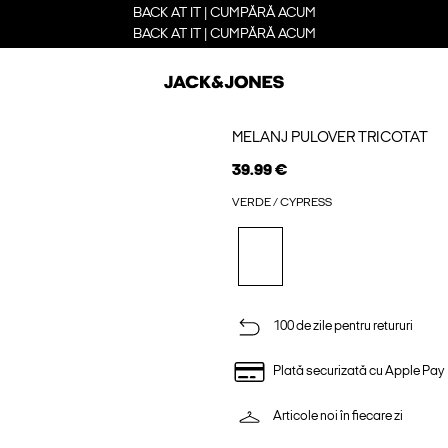
BACK AT IT | CUMPĂRĂ ACUM
BACK AT IT | CUMPĂRĂ ACUM
MELANJ PULOVER TRICOTAT
39.99 €
VERDE / CYPRESS
100 de zile pentru retururi
Plată securizată cu Apple Pay
Articole noi în fiecare zi