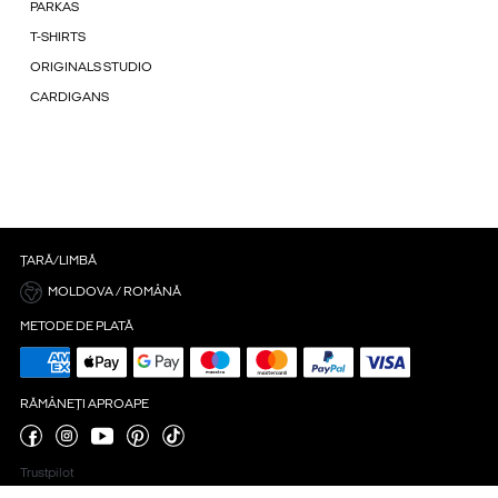
PARKAS
T-SHIRTS
ORIGINALS STUDIO
CARDIGANS
ȚARĂ/LIMBĂ
MOLDOVA / ROMÂNĂ
METODE DE PLATĂ
RĂMÂNEȚI APROAPE
Trustpilot