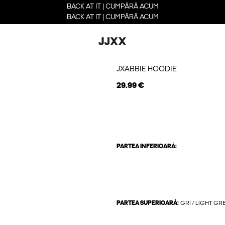
BACK AT IT | CUMPĂRĂ ACUM
BACK AT IT | CUMPĂRĂ ACUM
JXABBIE HOODIE
29.99 €
PARTEA INFERIOARĂ:
PARTEA SUPERIOARĂ:
GRI / LIGHT G