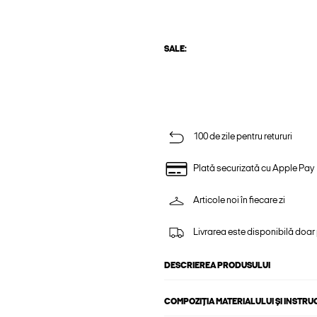
SALE:
100 de zile pentru retururi
Plată securizată cu Apple Pay
Articole noi în fiecare zi
Livrarea este disponibilă doar
DESCRIEREA PRODUSULUI
COMPOZIȚIA MATERIALULUI ȘI INSTRU