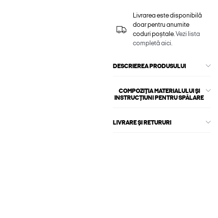
Livrarea este disponibilă
doar pentru anumite
coduri poștale.
Vezi lista
completă aici.
DESCRIEREA PRODUSULUI
COMPOZIȚIA MATERIALULUI ȘI
INSTRUCȚIUNI PENTRU SPĂLARE
LIVRARE ȘI RETURURI