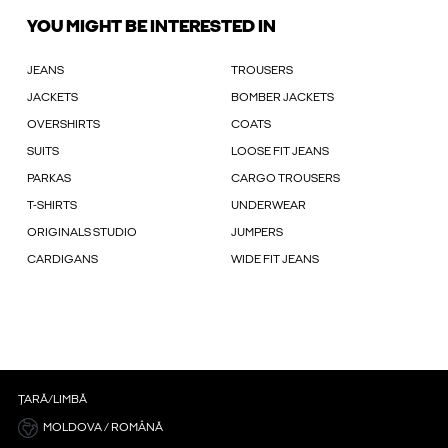
YOU MIGHT BE INTERESTED IN
JEANS
TROUSERS
JACKETS
BOMBER JACKETS
OVERSHIRTS
COATS
SUITS
LOOSE FIT JEANS
PARKAS
CARGO TROUSERS
T-SHIRTS
UNDERWEAR
ORIGINALS STUDIO
JUMPERS
CARDIGANS
WIDE FIT JEANS
ȚARĂ/LIMBĂ
MOLDOVA / ROMÂNĂ