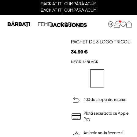
BACK AT IT | CUMPĂRĂ ACUM
BACK AT IT | CUMPĂRĂ ACUM
BĂRBAȚI
FEMEI
COPII
PACHET DE 3 LOGO TRICOU
34.99 €
NEGRU / BLACK
100 de zile pentru retururi
Plată securizată cu Apple
Pay
Articole noi în fiecare zi